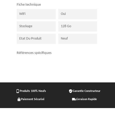
Fiche technique
WiFi
Oui
Stockage
128 Go
Etat Du Produit
Neuf
Références spécifiques
phone_android
verified_user
Produits 100% Neufs
Garantie Constructeur
lock
local_shipping
Paiement Sécurisé
Livraison Rapide