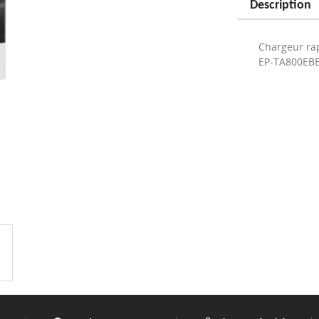
Description
Chargeur ra
EP-TA800EB