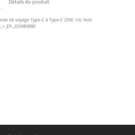
Détails du produit
pide de voyage Type-C à Type-C 25W, 1m, Noir
E_+_EP-_DG980BBE